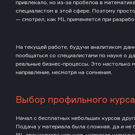
привлекало, но из-за пробелов в математике
специалистом в этой сфере. Поэтому прост
— смотрел, как ML применяется при разработ
На текущей работе, будучи аналитиком дан
пообщаться со специалистами по науке о да
реальные бизнес-процессы. Это настолько м
направление, несмотря на сомнения.
Выбор профильного курса
Начал с бесплатных небольших курсов други
Подача у материала была сложная, да и не
ML-специалиста навыков, например написани