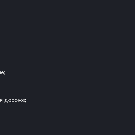
е;
я дороже;