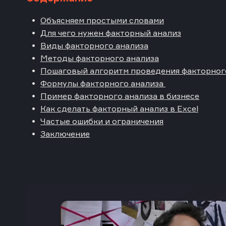
Объясняем простыми словами
Для чего нужен факторный анализ
Виды факторного анализа
Методы факторного анализа
Пошаговый алгоритм проведения факторног
Формулы факторного анализа
Пример факторного анализа в бизнесе
Как сделать факторный анализ в Excel
Частые ошибки и ограничения
Заключение