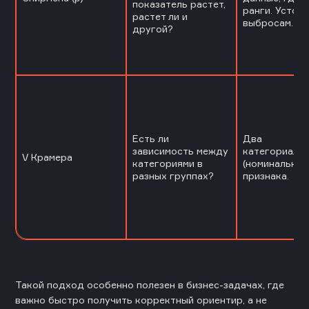
показатель растет,
ранги. Устойч
растет ли и
выбросам.
другой?
Есть ли
Два
зависимость между
категориаль
V Крамера
категориями в
(номинальных
разных группах?
признака.
Такой подход особенно полезен в бизнес-задачах, где
важно быстро получить корректный ориентир, а не