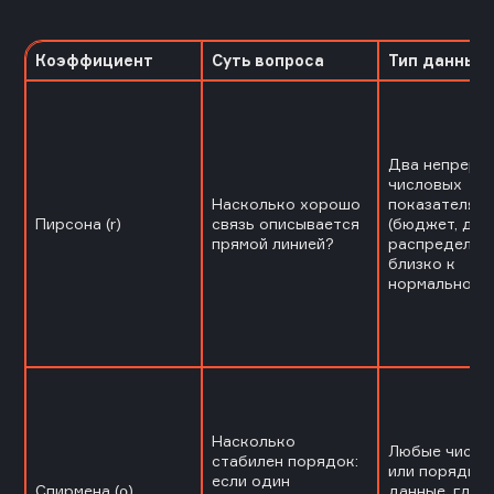
Коэффициент
Суть вопроса
Тип данных
Два непреры
числовых
Насколько хорошо
показателя
Пирсона (r)
связь описывается
(бюджет, дох
прямой линией?
распределен
близко к
нормальному.
Насколько
Любые число
стабилен порядок:
или порядко
если один
Спирмена (ρ)
данные, где 