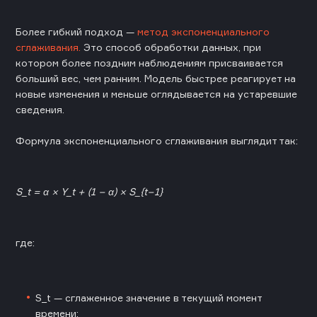
Более гибкий подход —
метод экспоненциального
сглаживания.
Это способ обработки данных, при
котором более поздним наблюдениям присваивается
больший вес, чем ранним. Модель быстрее реагирует на
новые изменения и меньше оглядывается на устаревшие
сведения.
Формула экспоненциального сглаживания выглядит так:
S_t = α × Y_t + (1 − α) × S_{t−1}
где:
S_t — сглаженное значение в текущий момент
времени;