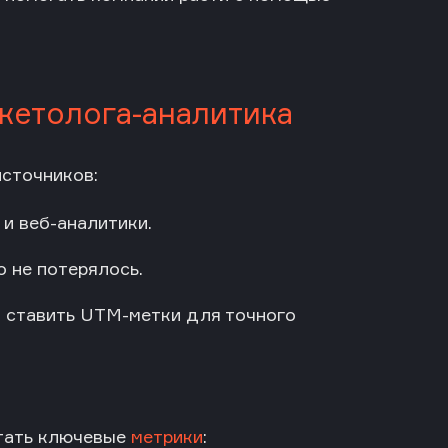
кетолога-аналитика
источников:
и веб-аналитики.
о не потерялось.
я ставить UTM-метки для точного
итать ключевые
метрики
: