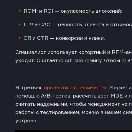
ROMI и ROI — окупаемость вложений;
LTV и CAC — ценность клиента и стоимос
CR и CTR — конверсии и клики.
Специалист использует когортный и RFM-ана
уходит. Считает юнит-экономику, чтобы знат
В-третьих,
провести эксперименты
. Маркет
помощью A/B-тестов, рассчитывает MDE и п
считать надежными, чтобы менеджмент не п
работы с тестированием, можно в нашем сим
устроен.