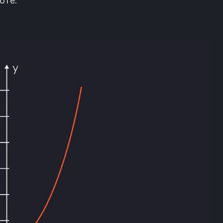
боте.