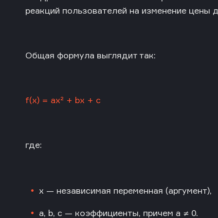
реакций пользователей на изменение цены д
Общая формула выглядит так:
f(x) = ax² + bx + c
где:
x — независимая переменная (аргумент),
a, b, c — коэффициенты, причем a ≠ 0.