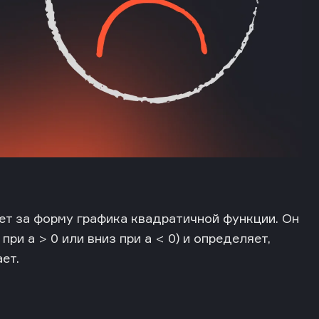
ет за форму графика квадратичной функции. Он
ри a > 0 или вниз при a < 0) и определяет,
ет.