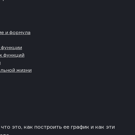
ие и формула
 функции
х функций
и
альной жизни
то это, как построить ее график и как эти