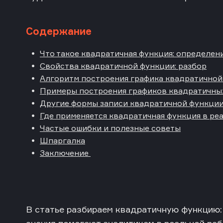
Содержание
Что такое квадратичная функция: определен
Свойства квадратичной функции: разбор
Алгоритм построения графика квадратичной
Примеры построения графиков квадратичны
Другие формы записи квадратичной функци
Где применяется квадратичная функция в ре
Частые ошибки и полезные советы
Шпаргалка
Заключение
В статье разбираем квадратичную функцию: ч